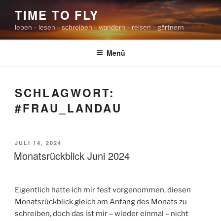
Zum
TIME TO FLY
Inhalt
leben – lesen – schreiben – wandern – reisen – gärtnern
springen
Menü
SCHLAGWORT:
#FRAU_LANDAU
VERÖFFENTLICHT
JULI 14, 2024
AM
Monatsrückblick Juni 2024
Eigentlich hatte ich mir fest vorgenommen, diesen
Monatsrückblick gleich am Anfang des Monats zu
schreiben, doch das ist mir – wieder einmal – nicht