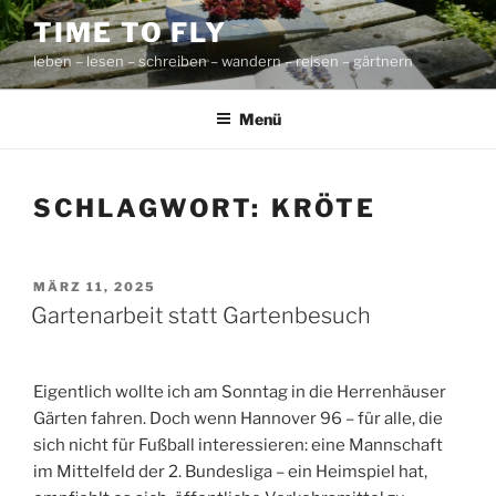
Zum
TIME TO FLY
Inhalt
leben – lesen – schreiben – wandern – reisen – gärtnern
springen
Menü
SCHLAGWORT:
KRÖTE
VERÖFFENTLICHT
MÄRZ 11, 2025
AM
Gartenarbeit statt Gartenbesuch
Eigentlich wollte ich am Sonntag in die Herrenhäuser
Gärten fahren. Doch wenn Hannover 96 – für alle, die
sich nicht für Fußball interessieren: eine Mannschaft
im Mittelfeld der 2. Bundesliga – ein Heimspiel hat,