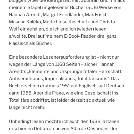
bloggen. Aber die Idee gefällt mir: Spontan sind mir aus
meinem Stapel ungelesener Bücher (SUB) Werke von
Hannah Arendt, Margot Friedländer, Max Frisch,
Mascha Kaléko, Marie Luise Kaschnitz und Christa
Wolf eingefallen, die ich endlich (wieder) lesen
s/wollte. Drei auf meinem E-Book-Reader, drei ganz
klassisch als Bücher.
Eine besondere Leseherausforderung ist – nicht nur
wegen der Länge von 1168 Seiten – sicher Hannah
Arendts „Elemente und Ursprünge totaler Herrschaft:
Antisemitismus, Imperialismus, Totalitarismus“. Das
Buch erschien erstmals 1951 auf Englisch, auf Deutsch
dann 1955. Aber die Frage, wie eine Gesellschaft ins
Totalitäre abdriftet, ist leider derzeit so aktuell wie
lange nicht mehr.
Unbedingt lesen möchte ich auch den 1938 in Italien
erschienen Debütroman von Alba de Céspedes, der