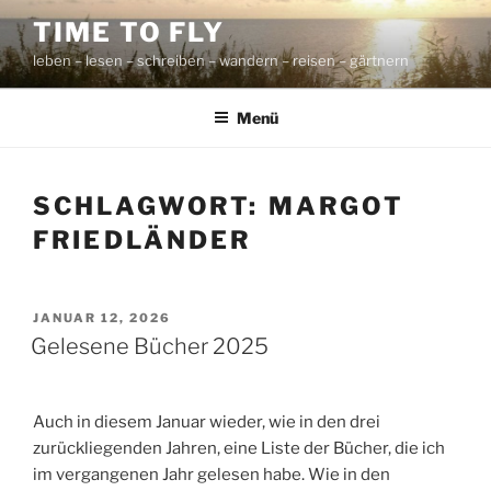
Zum
TIME TO FLY
Inhalt
leben – lesen – schreiben – wandern – reisen – gärtnern
springen
Menü
SCHLAGWORT:
MARGOT
FRIEDLÄNDER
VERÖFFENTLICHT
JANUAR 12, 2026
AM
Gelesene Bücher 2025
Auch in diesem Januar wieder, wie in den drei
zurückliegenden Jahren, eine Liste der Bücher, die ich
im vergangenen Jahr gelesen habe. Wie in den