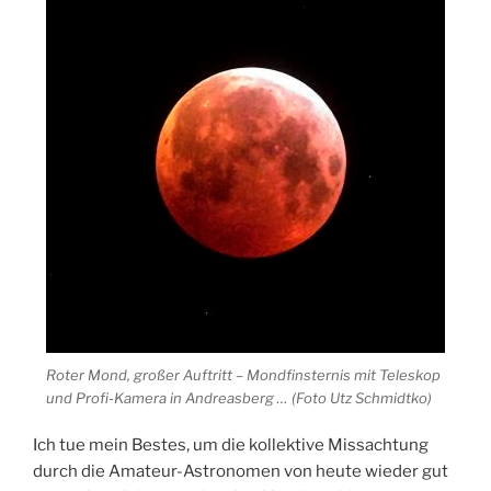
Roter Mond, großer Auftritt – Mondfinsternis mit Teleskop
und Profi-Kamera in Andreasberg … (Foto Utz Schmidtko)
Ich tue mein Bestes, um die kollektive Missachtung
durch die Amateur-Astronomen von heute wieder gut