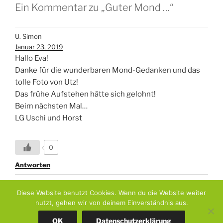
Ein Kommentar zu „Guter Mond …“
U. Simon
Januar 23, 2019
Hallo Eva!
Danke für die wunderbaren Mond-Gedanken und das
tolle Foto von Utz!
Das frühe Aufstehen hätte sich gelohnt!
Beim nächsten Mal…
LG Uschi und Horst
0
Antworten
Diese Website benutzt Cookies. Wenn du die Website weiter
nutzt, gehen wir von deinem Einverständnis aus.
Datenschutzerklärung
Stolz präsentiert von WordPress
OK
Datenschutzerklärung