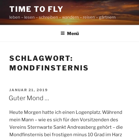
Zum
TIME TO FLY
Inhalt
leben – lesen – schreiben – wandern – reisen – gärtnern
springen
Menü
SCHLAGWORT:
MONDFINSTERNIS
VERÖFFENTLICHT
JANUAR 21, 2019
AM
Guter Mond …
Heute Morgen hatte ich einen Logenplatz. Während
mein Mann – wie es sich für den Vorsitzenden des
Vereins Sternwarte Sankt Andreasberg gehört – die
Mondfinsternis bei frostigen minus 10 Grad im Harz