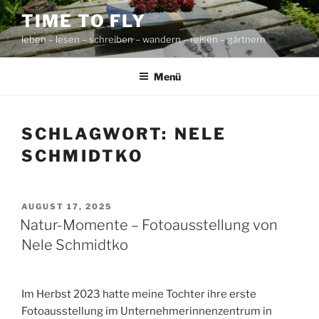
Zum
TIME TO FLY
Inhalt
leben – lesen – schreiben – wandern – reisen – gärtnern
springen
Menü
SCHLAGWORT:
NELE
SCHMIDTKO
VERÖFFENTLICHT
AUGUST 17, 2025
AM
Natur-Momente – Fotoausstellung von
Nele Schmidtko
Im Herbst 2023 hatte meine Tochter ihre erste
Fotoausstellung im Unternehmerinnenzentrum in