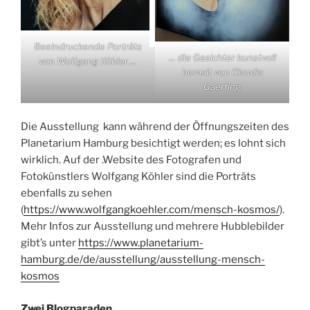
Beeindruckende Porträts
… die Gesichter kunstvoll
von Wolfgang Köhler …
bemalt von Claudia
Gaerting
Die Ausstellung kann während der Öffnungszeiten des
Planetarium Hamburg besichtigt werden; es lohnt sich
wirklich. Auf der .Website des Fotografen und
Fotokünstlers Wolfgang Köhler sind die Porträts
ebenfalls zu sehen
(
https://www.wolfgangkoehler.com/mensch-kosmos/
).
Mehr Infos zur Ausstellung und mehrere Hubblebilder
gibt’s unter
https://www.planetarium-
hamburg.de/de/ausstellung/ausstellung-mensch-
kosmos
Zwei Blogparaden