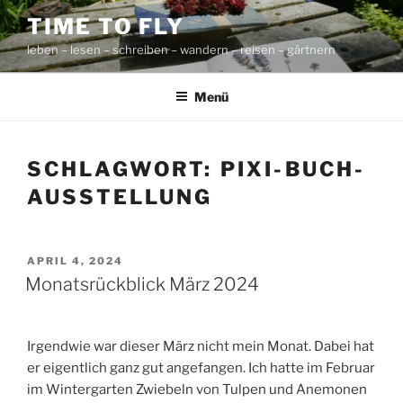
Zum
TIME TO FLY
Inhalt
leben – lesen – schreiben – wandern – reisen – gärtnern
springen
Menü
SCHLAGWORT:
PIXI-BUCH-
AUSSTELLUNG
VERÖFFENTLICHT
APRIL 4, 2024
AM
Monatsrückblick März 2024
Irgendwie war dieser März nicht mein Monat. Dabei hat
er eigentlich ganz gut angefangen. Ich hatte im Februar
im Wintergarten Zwiebeln von Tulpen und Anemonen