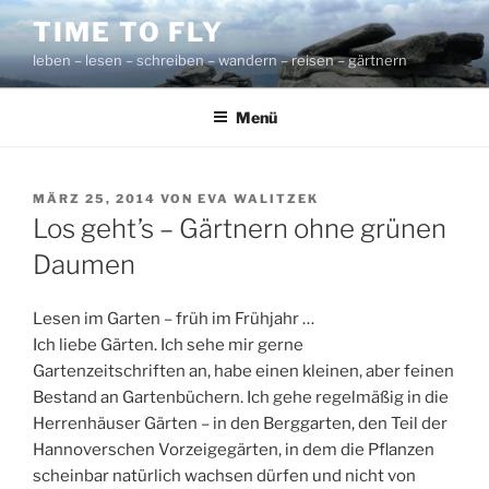
Zum
TIME TO FLY
Inhalt
leben – lesen – schreiben – wandern – reisen – gärtnern
springen
Menü
VERÖFFENTLICHT
MÄRZ 25, 2014
VON
EVA WALITZEK
AM
Los geht’s – Gärtnern ohne grünen
Daumen
Lesen im Garten – früh im Frühjahr …
Ich liebe Gärten. Ich sehe mir gerne
Gartenzeitschriften an, habe einen kleinen, aber feinen
Bestand an Gartenbüchern. Ich gehe regelmäßig in die
Herrenhäuser Gärten – in den Berggarten, den Teil der
Hannoverschen Vorzeigegärten, in dem die Pflanzen
scheinbar natürlich wachsen dürfen und nicht von