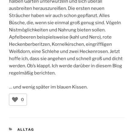
halben Garten unterwurzeln und sich überall
ausbreiten herauszureißen. Die ersten neuen
Sträucher haben wir auch schon gepflanzt. Alles
Büsche, die, wenn sie einmal groß genug sind. Vögeln
Nistmöglichkeiten und Nahrung bieten sollen.
Apfelbeeren beispielsweise (kahl und Nero), rote
Heckenberberitzen, Kornelkirschen, eingriffligen
Weißdorn, eine Schlehe und zwei Heckenrosen. Jetzt
hoffe ich, dass sie angehen und schnell groß und dicht
werden. Ob’s klappt. Ich werde darüber in diesem Blog
regelmäßig berichten.
… und wenig später im blauen Kissen.
0
KATEGORIEN
ALLTAG