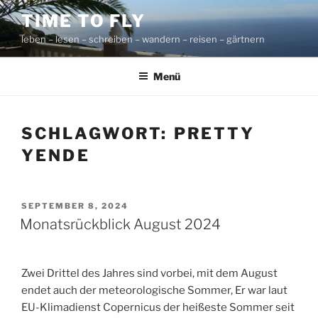
Zum
TIME TO FLY
Inhalt
leben – lesen – schreiben – wandern – reisen – gärtnern
springen
Menü
SCHLAGWORT:
PRETTY
YENDE
VERÖFFENTLICHT
SEPTEMBER 8, 2024
AM
Monatsrückblick August 2024
Zwei Drittel des Jahres sind vorbei, mit dem August
endet auch der meteorologische Sommer, Er war laut
EU-Klimadienst Copernicus der heißeste Sommer seit