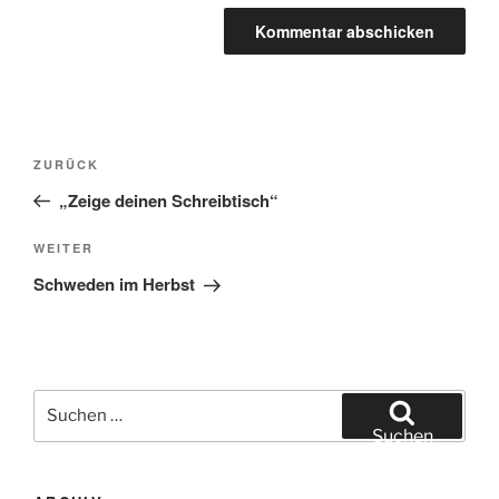
Beitragsnavigation
Vorheriger
ZURÜCK
Beitrag
„Zeige deinen Schreibtisch“
Nächster
WEITER
Beitrag
Schweden im Herbst
Suchen
nach:
Suchen