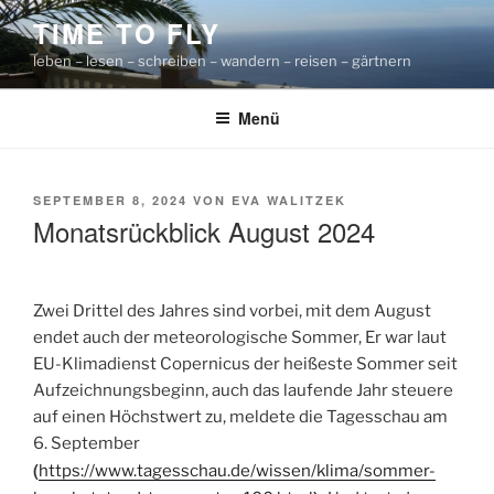
Zum
TIME TO FLY
Inhalt
leben – lesen – schreiben – wandern – reisen – gärtnern
springen
Menü
VERÖFFENTLICHT
SEPTEMBER 8, 2024
VON
EVA WALITZEK
AM
Monatsrückblick August 2024
Zwei Drittel des Jahres sind vorbei, mit dem August
endet auch der meteorologische Sommer, Er war laut
EU-Klimadienst Copernicus der heißeste Sommer seit
Aufzeichnungsbeginn, auch das laufende Jahr steuere
auf einen Höchstwert zu, meldete die Tagesschau am
6. September
(
https://www.tagesschau.de/wissen/klima/sommer-