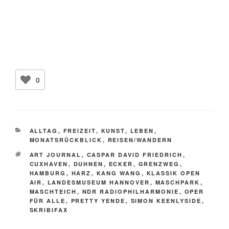
0
KATEGORIEN
ALLTAG
,
FREIZEIT
,
KUNST
,
LEBEN
,
MONATSRÜCKBLICK
,
REISEN/WANDERN
SCHLAGWÖRTER
ART JOURNAL
,
CASPAR DAVID FRIEDRICH
,
CUXHAVEN
,
DUHNEN
,
ECKER
,
GRENZWEG
,
HAMBURG
,
HARZ
,
KANG WANG
,
KLASSIK OPEN
AIR
,
LANDESMUSEUM HANNOVER
,
MASCHPARK
,
MASCHTEICH
,
NDR RADIOPHILHARMONIE
,
OPER
FÜR ALLE
,
PRETTY YENDE
,
SIMON KEENLYSIDE
,
SKRIBIFAX