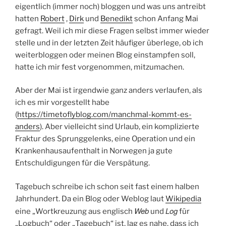
eigentlich (immer noch) bloggen und was uns antreibt
hatten
Robert
,
Dirk
und
Benedikt
schon Anfang Mai
gefragt. Weil ich mir diese Fragen selbst immer wieder
stelle und in der letzten Zeit häufiger überlege, ob ich
weiterbloggen oder meinen Blog einstampfen soll,
hatte ich mir fest vorgenommen, mitzumachen.
Aber der Mai ist irgendwie ganz anders verlaufen, als
ich es mir vorgestellt habe
(
https://timetoflyblog.com/manchmal-kommt-es-
anders
). Aber vielleicht sind Urlaub, ein komplizierte
Fraktur des Sprunggelenks, eine Operation und ein
Krankenhausaufenthalt in Norwegen ja gute
Entschuldigungen für die Verspätung.
Tagebuch schreibe ich schon seit fast einem halben
Jahrhundert. Da ein Blog oder Weblog laut
Wikipedia
Web
Log
eine „Wortkreuzung aus englisch
und
für
„Logbuch“ oder „Tagebuch“ ist, lag es nahe, dass ich