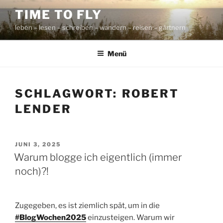
Zum
TIME TO FLY
Inhalt
leben – lesen – schreiben – wandern – reisen – gärtnern
springen
Menü
SCHLAGWORT:
ROBERT
LENDER
VERÖFFENTLICHT
JUNI 3, 2025
AM
Warum blogge ich eigentlich (immer
noch)?!
Zugegeben, es ist ziemlich spät, um in die
#BlogWochen2025
einzusteigen. Warum wir