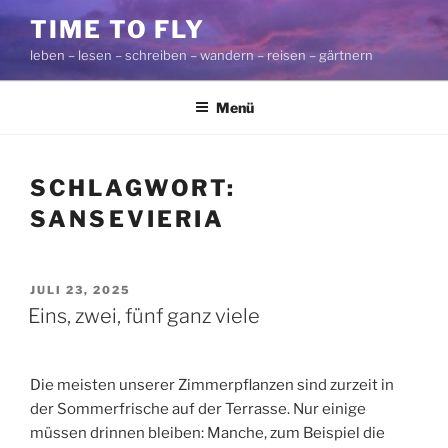
Zum
TIME TO FLY
Inhalt
leben – lesen – schreiben – wandern – reisen – gärtnern
springen
Menü
SCHLAGWORT:
SANSEVIERIA
VERÖFFENTLICHT
JULI 23, 2025
AM
Eins, zwei, fünf ganz viele
Die meisten unserer Zimmerpflanzen sind zurzeit in
der Sommerfrische auf der Terrasse. Nur einige
müssen drinnen bleiben: Manche, zum Beispiel die