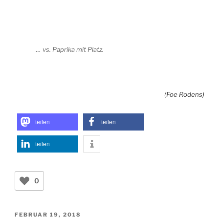
… vs. Paprika mit Platz.
(Foe Rodens)
teilen
teilen
teilen
0
VERÖFFENTLICHT
FEBRUAR 19, 2018