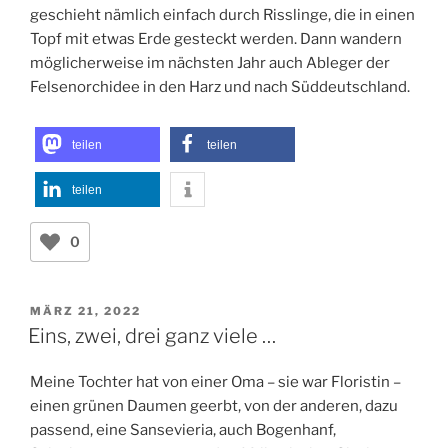
geschieht nämlich einfach durch Risslinge, die in einen
Topf mit etwas Erde gesteckt werden. Dann wandern
möglicherweise im nächsten Jahr auch Ableger der
Felsenorchidee in den Harz und nach Süddeutschland.
teilen
teilen
teilen
0
VERÖFFENTLICHT
MÄRZ 21, 2022
AM
Eins, zwei, drei ganz viele …
Meine Tochter hat von einer Oma – sie war Floristin –
einen grünen Daumen geerbt, von der anderen, dazu
passend, eine Sansevieria, auch Bogenhanf,