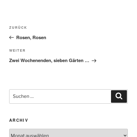
Beitragsnavigation
Vorheriger
ZURÜCK
Beitrag
Rosen, Rosen
Nächster
WEITER
Beitrag
Zwei Wochenenden, sieben Gärten …
Suchen
Suche
nach:
ARCHIV
Archiv