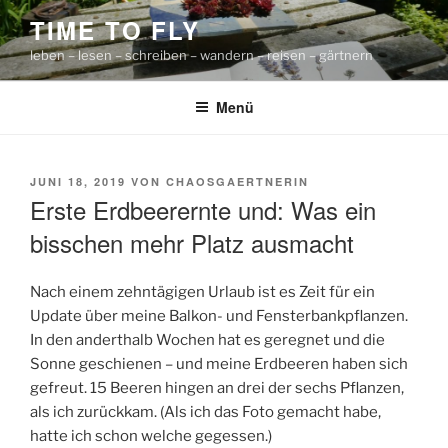
Zum
TIME TO FLY
Inhalt
leben – lesen – schreiben – wandern – reisen – gärtnern
springen
Menü
VERÖFFENTLICHT
JUNI 18, 2019
VON
CHAOSGAERTNERIN
AM
Erste Erdbeerernte und: Was ein
bisschen mehr Platz ausmacht
Nach einem zehntägigen Urlaub ist es Zeit für ein
Update über meine Balkon- und Fensterbankpflanzen.
In den anderthalb Wochen hat es geregnet und die
Sonne geschienen – und meine Erdbeeren haben sich
gefreut. 15 Beeren hingen an drei der sechs Pflanzen,
als ich zurückkam. (Als ich das Foto gemacht habe,
hatte ich schon welche gegessen.)