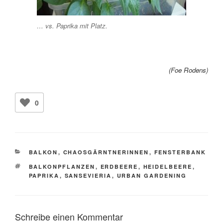
… vs. Paprika mit Platz.
(Foe Rodens)
0
KATEGORIEN
BALKON
,
CHAOSGÄRNTNERINNEN
,
FENSTERBANK
SCHLAGWÖRTER
BALKONPFLANZEN
,
ERDBEERE
,
HEIDELBEERE
,
PAPRIKA
,
SANSEVIERIA
,
URBAN GARDENING
Schreibe einen Kommentar