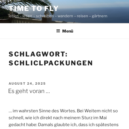
Zum
TIME TO FLY
Inhalt
leben – lesen – schreiben – wandern – reisen – gärtnern
springen
Menü
SCHLAGWORT:
SCHLICLPACKUNGEN
VERÖFFENTLICHT
AUGUST 24, 2025
AM
Es geht voran …
… im wahrsten Sinne des Wortes. Bei Weitem nicht so
schnell, wie ich direkt nach meinem Sturz im Mai
gedacht habe: Damals glaubte ich, dass ich spätestens