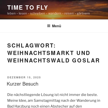
Zum
TIME TO FLY
Inhalt
leben – lesen – schreiben – wandern – reisen – gärtnern
springen
Menü
SCHLAGWORT:
WEIHNACHTSMARKT UND
WEIHNACHTSWALD GOSLAR
VERÖFFENTLICHT
DEZEMBER 15, 2025
AM
Kurzer Besuch
Die nächstliegende Lösung ist nicht immer die beste.
Meine Idee, am Samstagmittag nach der Wanderung in
Bad Harzburg noch einen Abstecher auf den