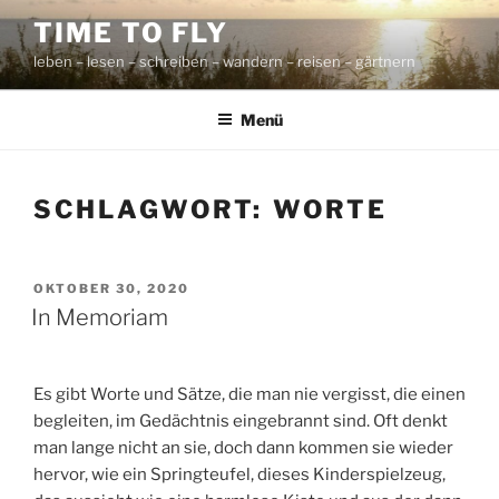
Zum
TIME TO FLY
Inhalt
leben – lesen – schreiben – wandern – reisen – gärtnern
springen
Menü
SCHLAGWORT:
WORTE
VERÖFFENTLICHT
OKTOBER 30, 2020
AM
In Memoriam
Es gibt Worte und Sätze, die man nie vergisst, die einen
begleiten, im Gedächtnis eingebrannt sind. Oft denkt
man lange nicht an sie, doch dann kommen sie wieder
hervor, wie ein Springteufel, dieses Kinderspielzeug,