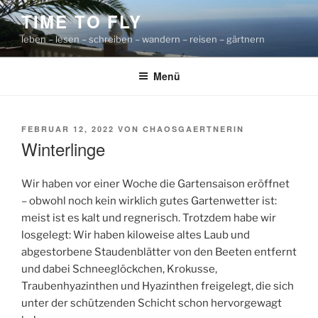
Zum
TIME TO FLY
Inhalt
leben – lesen – schreiben – wandern – reisen – gärtnern
springen
Menü
VERÖFFENTLICHT
FEBRUAR 12, 2022
VON
CHAOSGAERTNERIN
AM
Winterlinge
Wir haben vor einer Woche die Gartensaison eröffnet
– obwohl noch kein wirklich gutes Gartenwetter ist:
meist ist es kalt und regnerisch. Trotzdem habe wir
losgelegt: Wir haben kiloweise altes Laub und
abgestorbene Staudenblätter von den Beeten entfernt
und dabei Schneeglöckchen, Krokusse,
Traubenhyazinthen und Hyazinthen freigelegt, die sich
unter der schützenden Schicht schon hervorgewagt