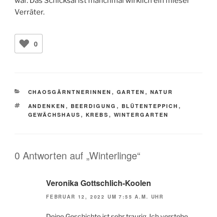
war. Das Schicksal ist manchmal wirklich ein mieser
Verräter.
0
KATEGORIEN
CHAOSGÄRNTNERINNEN
,
GARTEN
,
NATUR
SCHLAGWÖRTER
ANDENKEN
,
BEERDIGUNG
,
BLÜTENTEPPICH
,
GEWÄCHSHAUS
,
KREBS
,
WINTERGARTEN
0 Antworten auf „Winterlinge“
Veronika Gottschlich-Koolen
FEBRUAR 12, 2022 UM 7:55 A.M. UHR
Deine Geschichte ist sehr traurig. Ich verstehe