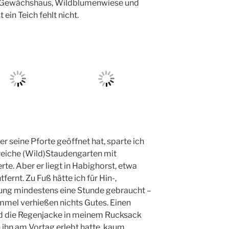
, Gewächshaus, Wildblumenwiese und
 ein Teich fehlt nicht.
r seine Pforte geöffnet hat, sparte ich
nreiche (Wild)Staudengarten mit
rte. Aber er liegt in Habighorst, etwa
ernt. Zu Fuß hätte ich für Hin-,
ng mindestens eine Stunde gebraucht –
mel verhießen nichts Gutes. Einen
nd die Regenjacke in meinem Rucksack