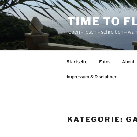
Zum
Inhalt
TIME TO F
springen
leben – lesen – schreiben – wan
Startseite
Fotos
About
Impressum & Disclaimer
KATEGORIE:
G