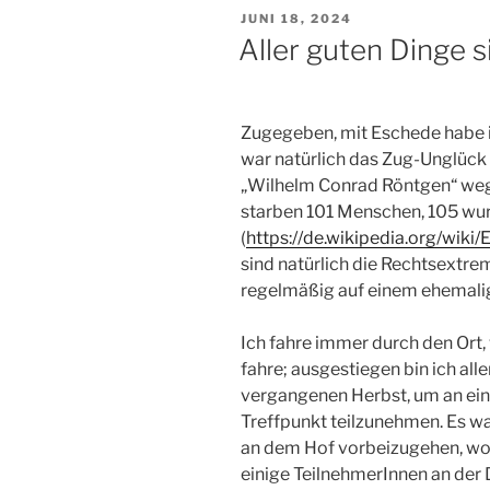
VERÖFFENTLICHT
JUNI 18, 2024
AM
Aller guten Dinge s
Zugegeben, mit Eschede habe i
war natürlich das Zug-Unglück 
„Wilhelm Conrad Röntgen“ wege
starben 101 Menschen, 105 wurd
(
https://de.wikipedia.org/wik
sind natürlich die Rechtsextrem
regelmäßig auf einem ehemalig
Ich fahre immer durch den Ort
fahre; ausgestiegen bin ich alle
vergangenen Herbst, um an ein
Treffpunkt teilzunehmen. Es wa
an dem Hof vorbeizugehen, wo
einige TeilnehmerInnen an der 