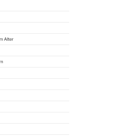
m Alter
rn