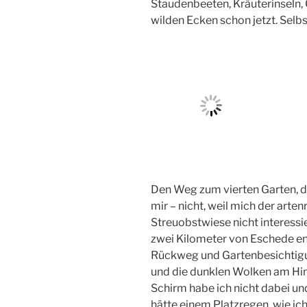
Staudenbeeten, Kräuterinseln
wilden Ecken schon jetzt. Selbst
Den Weg zum vierten Garten, de
mir – nicht, weil mich der arte
Streuobstwiese nicht interessie
zwei Kilometer von Eschede entf
Rückweg und Gartenbesichtigu
und die dunklen Wolken am Him
Schirm habe ich nicht dabei u