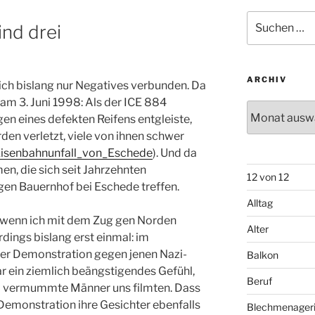
Suchen
ind drei
nach:
ARCHIV
ch bislang nur Negatives verbunden. Da
am 3. Juni 1998: Als der ICE 884
Archiv
n eines defekten Reifens entgleiste,
en verletzt, viele von ihnen schwer
i/Eisenbahnunfall_von_Eschede
). Und da
en, die sich seit Jahrzehnten
12 von 12
en Bauernhof bei Eschede treffen.
Alltag
, wenn ich mit dem Zug gen Norden
Alter
rdings bislang erst einmal: im
er Demonstration gegen jenen Nazi-
Balkon
r ein ziemlich beängstigendes Gefühl,
Beruf
 vermummte Männer uns filmten. Dass
Demonstration ihre Gesichter ebenfalls
Blechmenager