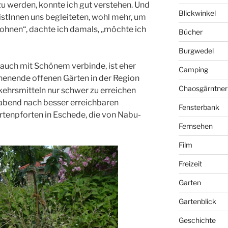
zu werden, konnte ich gut verstehen. Und
Blickwinkel
izistInnen uns begleiteten, wohl mehr, um
ohnen“, dachte ich damals, „möchte ich
Bücher
Burgwedel
 auch mit Schönem verbinde, ist eher
Camping
chenende offenen Gärten in der Region
Chaosgärntner
kehrsmitteln nur schwer zu erreichen
abend nach besser erreichbaren
Fensterbank
artenpforten in Eschede, die von Nabu-
Fernsehen
Film
Freizeit
Garten
Gartenblick
Geschichte