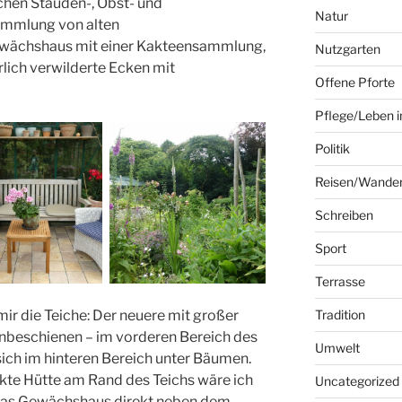
chen Stauden-, Obst- und
Natur
Sammlung von alten
wächshaus mit einer Kakteensammlung,
Nutzgarten
rlich verwilderte Ecken mit
Offene Pforte
Pflege/Leben i
Politik
Reisen/Wande
Schreiben
Sport
Terrasse
ir die Teiche: Der neuere mit großer
Tradition
nbeschienen – im vorderen Bereich des
Umwelt
 sich im hinteren Bereich unter Bäumen.
mkte Hütte am Rand des Teichs wäre ich
Uncategorized
das Gewächshaus direkt neben dem