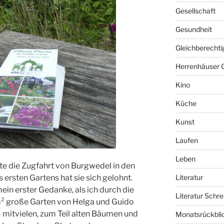
Gesellschaft
Gesundheit
Gleichberechti
Herrenhäuser 
Kino
Küche
Kunst
Laufen
Leben
te die Zugfahrt von Burgwedel in den
 ersten Gartens hat sie sich gelohnt.
Literatur
mein erster Gedanke, als ich durch die
Literatur Schre
 m² große Garten von Helga und Guido
 – mitvielen, zum Teil alten Bäumen und
Monatsrückbli