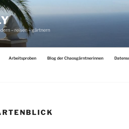
LY
dern – reisen – gärtnern
Arbeitsproben
Blog der Chaosgärntnerinnen
Datens
ARTENBLICK