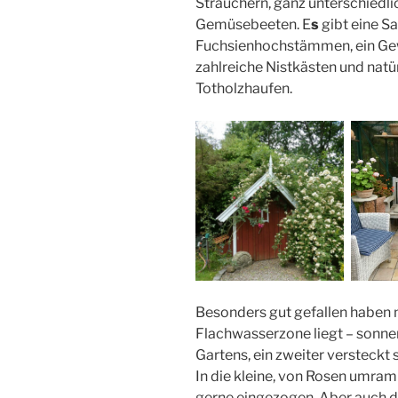
Sträuchern, ganz unterschiedli
Gemüsebeeten. E
s
gibt eine 
Fuchsienhochstämmen, ein Ge
zahlreiche Nistkästen und natü
Totholzhaufen.
Besonders gut gefallen haben m
Flachwasserzone liegt – sonne
Gartens, ein zweiter versteckt
In die kleine, von Rosen umra
gerne eingezogen. Aber auch 