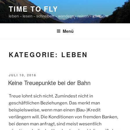
Zum
TIME TO FLY
Inhalt
leben – lesen – schreiben – wandern – reisen – gärtnern
springen
Menü
KATEGORIE:
LEBEN
VERÖFFENTLICHT
JULI 10, 2016
AM
Keine Treuepunkte bei der Bahn
Treue lohnt sich nicht. Zumindest nicht in
geschäftlichen Beziehungen. Das merkt man
beispielsweise, wenn man einen (Bau-)Kredit
verlängern will. Die Konditionen von fremden Banken,
bei denen man anfragt, sind meist wesentlich