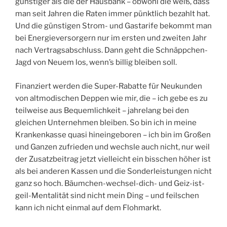
günstiger als die der Hausbank – obwohl die weiß, dass
man seit Jahren die Raten immer pünktlich bezahlt hat.
Und die günstigen Strom- und Gastarife bekommt man
bei Energieversorgern nur im ersten und zweiten Jahr
nach Vertragsabschluss. Dann geht die Schnäppchen-
Jagd von Neuem los, wenn’s billig bleiben soll.
Finanziert werden die Super-Rabatte für Neukunden
von altmodischen Deppen wie mir, die – ich gebe es zu
teilweise aus Bequemlichkeit – jahrelang bei den
gleichen Unternehmen bleiben. So bin ich in meine
Krankenkasse quasi hineingeboren – ich bin im Großen
und Ganzen zufrieden und wechsle auch nicht, nur weil
der Zusatzbeitrag jetzt vielleicht ein bisschen höher ist
als bei anderen Kassen und die Sonderleistungen nicht
ganz so hoch. Bäumchen-wechsel-dich- und Geiz-ist-
geil-Mentalität sind nicht mein Ding – und feilschen
kann ich nicht einmal auf dem Flohmarkt.