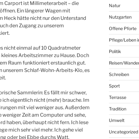
 Carport ist Millimeterarbeit – die
Natur
 öffnen. Ein längerer Wagen mit
Nutzgarten
 Heck hätte nicht nur den Unterstand
 auch den Zugang zu unserem
Offene Pforte
ert.
Pflege/Leben i
s nicht einmal auf 10 Quadratmeter
Politik
 kleines Arbeitszimmer zu Hause. Doch
m Raum funktioniert erstaunlich gut.
Reisen/Wande
in unserem Schlaf-Wohn-Arbeits-Klo, es
Schreiben
it.
Sport
torische Sammlerin: Es fällt mir schwer,
Terrasse
 ich eigentlich nicht (mehr) brauche. Im
ungen mit viel weniger aus. Außerdem
Tradition
ge weniger Zeit am Computer und sehe,
Umwelt
rd haben, überhaupt nicht fern. Ich lese
ge mich sehr viel mehr. Ich gehe viel
Uncategorized
ang oder bei Ebbe durchs Watt.