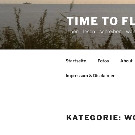
Zum
Inhalt
TIME TO F
springen
leben – lesen – schreiben – wan
Startseite
Fotos
About
Impressum & Disclaimer
KATEGORIE:
W