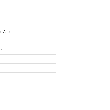
m Alter
rn