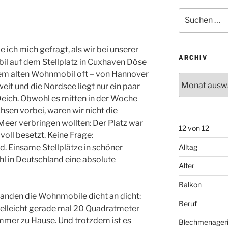
Suchen
nach:
be ich mich gefragt, als wir bei unserer
ARCHIV
l auf dem Stellplatz in Cuxhaven Döse
dem alten Wohnmobil oft – von Hannover
Archiv
weit und die Nordsee liegt nur ein paar
Deich. Obwohl es mitten in der Woche
hsen vorbei, waren wir nicht die
 Meer verbringen wollten: Der Platz war
12 von 12
oll besetzt. Keine Frage:
. Einsame Stellplätze in schöner
Alltag
 in Deutschland eine absolute
Alter
Balkon
anden die Wohnmobile dicht an dicht:
Beruf
vielleicht gerade mal 20 Quadratmeter
mmer zu Hause. Und trotzdem ist es
Blechmenager