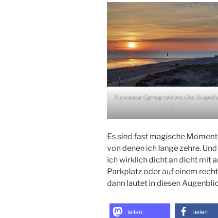
Sonnenaufgang neben der Kugelb
…
Es sind fast magische Momente,
von denen ich lange zehre. Un
ich wirklich dicht an dicht mi
Parkplatz oder auf einem rech
dann lautet in diesen Augenblic
teilen
teilen