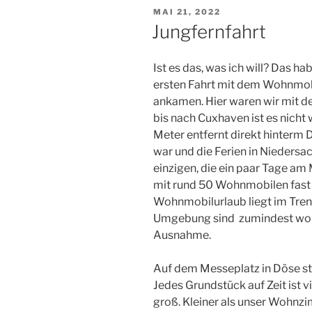
VERÖFFENTLICHT
MAI 21, 2022
AM
Jungfernfahrt
Ist es das, was ich will? Das ha
ersten Fahrt mit dem Wohnmobi
ankamen. Hier waren wir mit 
bis nach Cuxhaven ist es nicht 
Meter entfernt direkt hinterm 
war und die Ferien in Niedersac
einzigen, die ein paar Tage am
mit rund 50 Wohnmobilen fast v
Wohnmobilurlaub liegt im Trend
Umgebung sind zumindest wohl
Ausnahme.
Auf dem Messeplatz in Döse st
Jedes Grundstück auf Zeit ist 
groß. Kleiner als unser Wohnzi