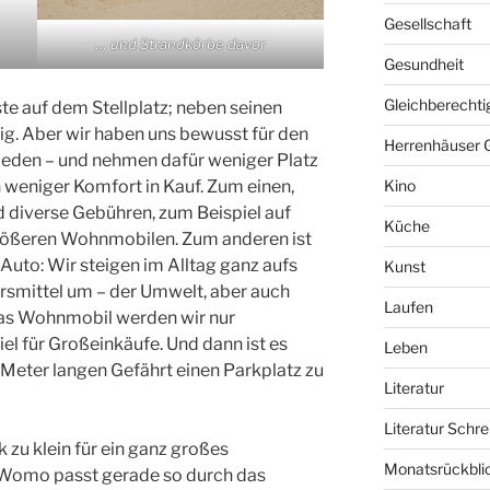
Gesellschaft
… und Strandkörbe davor
Gesundheit
Gleichberechti
te auf dem Stellplatz; neben seinen
ig. Aber wir haben uns bewusst für den
Herrenhäuser 
ieden – und nehmen dafür weniger Platz
n weniger Komfort in Kauf. Zum einen,
Kino
 diverse Gebühren, zum Beispiel auf
Küche
 größeren Wohnmobilen. Zum anderen ist
uto: Wir steigen im Alltag ganz aufs
Kunst
rsmittel um – der Umwelt, aber auch
Laufen
Das Wohnmobil werden wir nur
el für Großeinkäufe. Und dann ist es
Leben
0 Meter langen Gefährt einen Parkplatz zu
Literatur
Literatur Schre
zu klein für ein ganz großes
Monatsrückbli
Womo passt gerade so durch das