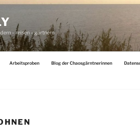
LY
dern – reisen – gärtnern
Arbeitsproben
Blog der Chaosgärntnerinnen
Datens
OHNEN