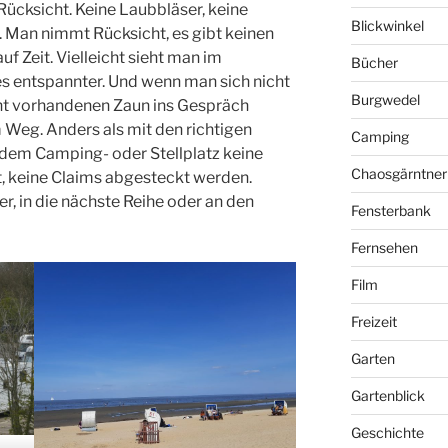
Rücksicht. Keine Laubbläser, keine
Blickwinkel
. Man nimmt Rücksicht, es gibt keinen
f Zeit. Vielleicht sieht man im
Bücher
 entspannter. Und wenn man sich nicht
Burgwedel
ht vorhandenen Zaun ins Gespräch
Weg. Anders als mit den richtigen
Camping
dem Camping- oder Stellplatz keine
Chaosgärntner
t, keine Claims abgesteckt werden.
er, in die nächste Reihe oder an den
Fensterbank
Fernsehen
Film
Freizeit
Garten
Gartenblick
Geschichte