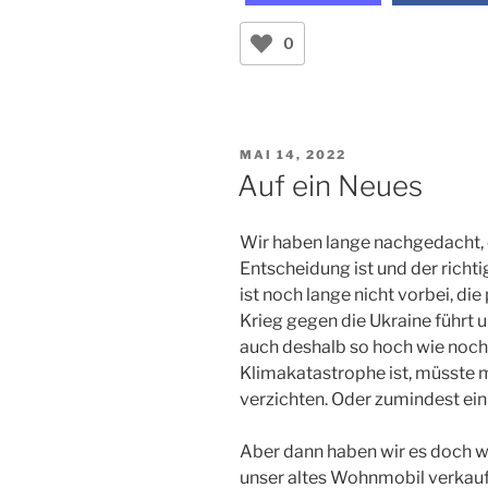
0
VERÖFFENTLICHT
MAI 14, 2022
AM
Auf ein Neues
Wir haben lange nachgedacht, ob
Entscheidung ist und der richt
ist noch lange nicht vorbei, die 
Krieg gegen die Ukraine führt u
auch deshalb so hoch wie noch n
Klimakatastrophe ist, müsste 
verzichten. Oder zumindest ein
Aber dann haben wir es doch wi
unser altes Wohnmobil verkauft