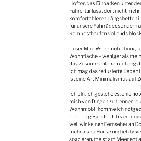
Hoftor, das Einparken unter dem
Fahrertür lässt dort nicht mehr
komfortableren Längsbetten im
für unsere Fahrräder, sondern
Komposthaufen vollends blocki
Unser Mini-Wohnmobil bringt e
Wohnfläche – weniger als mein
das Zusammenleben auf engste
Ich mag das reduzierte Leben 
ist eine Art Minimalismus auf Ze
Ich bin, ich gestehe es, eine no
mich von Dingen zu trennen, die
Wohnmobil komme ich notgedr
lebe ich gesünder. Ich verbrin
weil wir keinen Fernseher an Bo
mehr als zu Hause und ich bewe
spazieren, meist am Meer entl