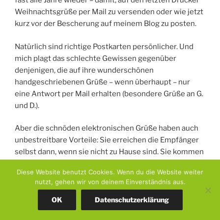
fast alle Jahre wieder – damit, auf den letzten Drücker
Weihnachtsgrüße per Mail zu versenden oder wie jetzt
kurz vor der Bescherung auf meinem Blog zu posten.
Natürlich sind richtige Postkarten persönlicher. Und
mich plagt das schlechte Gewissen gegenüber
denjenigen, die auf ihre wunderschönen
handgeschriebenen Grüße – wenn überhaupt – nur
eine Antwort per Mail erhalten (besondere Grüße an G.
und D.).
Aber die schnöden elektronischen Grüße haben auch
unbestreitbare Vorteile: Sie erreichen die Empfänger
selbst dann, wenn sie nicht zu Hause sind. Sie kommen
rechtzeitig an (was man von vielen Karten und Briefen,
Diese Website benutzt Cookies. Wenn du die Website weiter
die mit der klassischen Schneckenpost verschickt
nutzt, gehen wir von deinem Einverständnis aus.
werden, nicht behaupten kann) Und man hat sie auf
Smartphone, Tablet und Notebook überall dabei. Dann
OK
Datenschutzerklärung
freue ich mich noch Wochen später, wenn ich mein