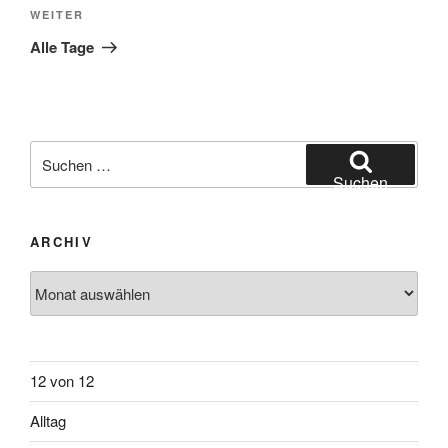
Nächster
WEITER
Beitrag
Alle Tage
Suchen
nach:
Suchen
ARCHIV
Archiv
12 von 12
Alltag