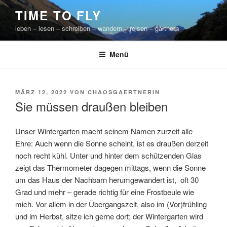
Zum
TIME TO FLY
Inhalt
leben – lesen – schreiben – wandern – reisen – gärtnern
springen
Menü
VERÖFFENTLICHT
MÄRZ 12, 2022
VON
CHAOSGAERTNERIN
AM
Sie müssen draußen bleiben
Unser Wintergarten macht seinem Namen zurzeit alle
Ehre: Auch wenn die Sonne scheint, ist es draußen derzeit
noch recht kühl. Unter und hinter dem schützenden Glas
zeigt das Thermometer dagegen mittags, wenn die Sonne
um das Haus der Nachbarn herumgewandert ist, oft 30
Grad und mehr – gerade richtig für eine Frostbeule wie
mich. Vor allem in der Übergangszeit, also im (Vor)frühling
und im Herbst, sitze ich gerne dort; der Wintergarten wird