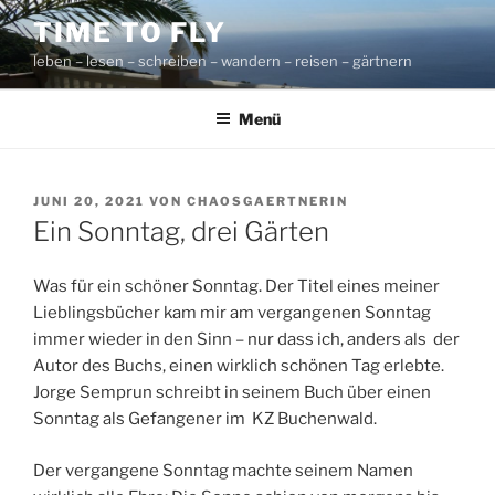
Zum
TIME TO FLY
Inhalt
leben – lesen – schreiben – wandern – reisen – gärtnern
springen
Menü
VERÖFFENTLICHT
JUNI 20, 2021
VON
CHAOSGAERTNERIN
AM
Ein Sonntag, drei Gärten
Was für ein schöner Sonntag. Der Titel eines meiner
Lieblingsbücher kam mir am vergangenen Sonntag
immer wieder in den Sinn – nur dass ich, anders als der
Autor des Buchs, einen wirklich schönen Tag erlebte.
Jorge Semprun schreibt in seinem Buch über einen
Sonntag als Gefangener im KZ Buchenwald.
Der vergangene Sonntag machte seinem Namen