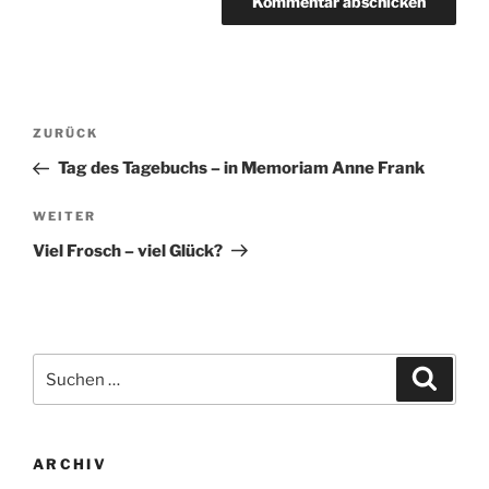
Beitragsnavigation
Vorheriger
ZURÜCK
Beitrag
Tag des Tagebuchs – in Memoriam Anne Frank
Nächster
WEITER
Beitrag
Viel Frosch – viel Glück?
Suchen
Suche
nach:
ARCHIV