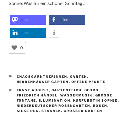
Sonne: Was für ein schöner Sonntag …
teilen
teilen
teilen
0
KATEGORIEN
CHAOSGÄRNTNERINNEN
,
GARTEN
,
HERRENHÄUSER GÄRTEN
,
OFFENE PFORTE
SCHLAGWÖRTER
ERNST AUGUST
,
GARTENTEICH
,
GEORG
FRIEDRICH HÄNDEL. WASSERMUSIK
,
GROSSE F
ONTÄNE
,
ILLUMINATION
,
KURFÜRSTIN SOPHIE
,
NIEDERDEUTSCHER ROSENGARTEN
,
ROSEN
,
SILKE REX
,
STANNEK. GROSSER GARTEN