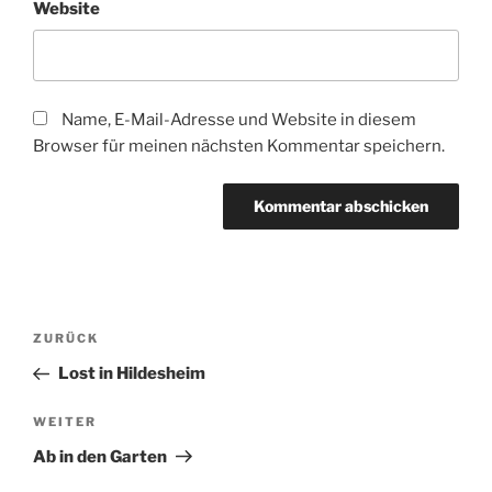
Website
Name, E-Mail-Adresse und Website in diesem
Browser für meinen nächsten Kommentar speichern.
Beitragsnavigation
Vorheriger
ZURÜCK
Beitrag
Lost in Hildesheim
Nächster
WEITER
Beitrag
Ab in den Garten