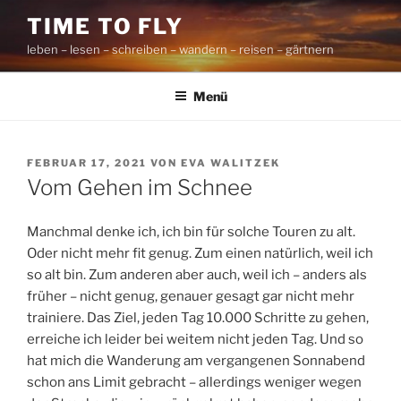
Zum
TIME TO FLY
Inhalt
leben – lesen – schreiben – wandern – reisen – gärtnern
springen
Menü
VERÖFFENTLICHT
FEBRUAR 17, 2021
VON
EVA WALITZEK
AM
Vom Gehen im Schnee
Manchmal denke ich, ich bin für solche Touren zu alt.
Oder nicht mehr fit genug. Zum einen natürlich, weil ich
so alt bin. Zum anderen aber auch, weil ich – anders als
früher – nicht genug, genauer gesagt gar nicht mehr
trainiere. Das Ziel, jeden Tag 10.000 Schritte zu gehen,
erreiche ich leider bei weitem nicht jeden Tag. Und so
hat mich die Wanderung am vergangenen Sonnabend
schon ans Limit gebracht – allerdings weniger wegen