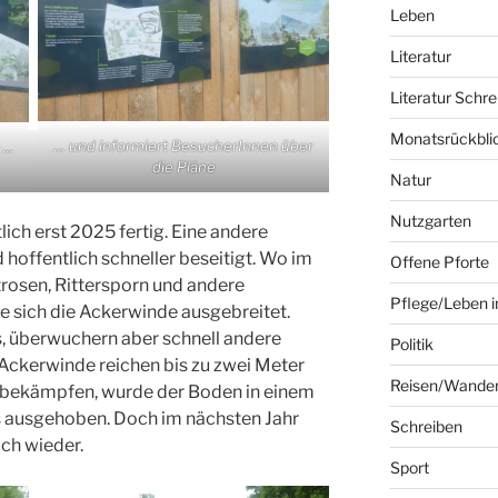
Leben
Literatur
Literatur Schre
Monatsrückbli
… und informiert BesucherInnen über
e …
die Pläne
Natur
Nutzgarten
ich erst 2025 fertig. Eine andere
 hoffentlich schneller beseitigt. Wo im
Offene Pforte
rosen, Rittersporn und andere
Pflege/Leben i
 sich die Ackerwinde ausgebreitet.
, überwuchern aber schnell andere
Politik
 Ackerwinde reichen bis zu zwei Meter
Reisen/Wande
zu bekämpfen, wurde der Boden in einem
 ausgehoben. Doch im nächsten Jahr
Schreiben
ich wieder.
Sport