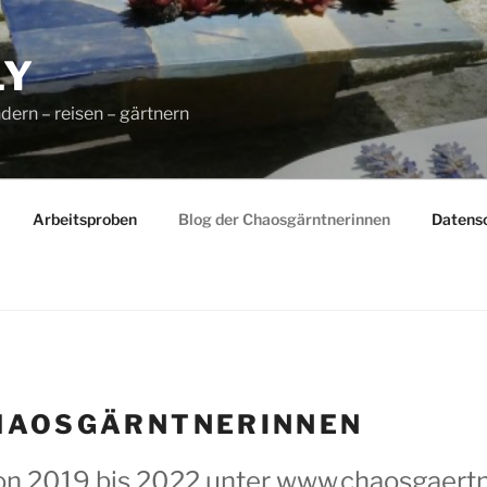
LY
dern – reisen – gärtnern
Arbeitsproben
Blog der Chaosgärntnerinnen
Datens
HAOSGÄRNTNERINNEN
on 2019 bis 2022 unter www.chaosgaert