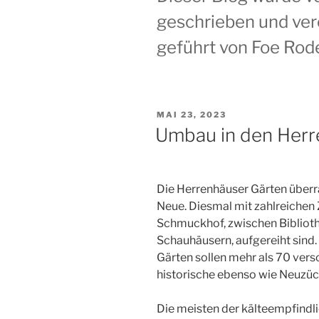
geschrieben und verö
geführt von Foe Rod
VERÖFFENTLICHT
MAI 23, 2023
AM
Umbau in den Herr
Die Herrenhäuser Gärten über
Neue. Diesmal mit zahlreichen 
Schmuckhof, zwischen Biblioth
Schauhäusern, aufgereiht sind
Gärten sollen mehr als 70 ver
historische ebenso wie Neuzü
Die meisten der kälteempfindl