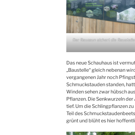
Der Bauzaun sichert die Baustell
Das neue Schauhaus ist vermutl
„Baustelle“ gleich nebenan wird
vergangenen Jahr noch Pfingst
Schmuckstauden standen, hatte
Winden sehen zwar hübsch aus
Pflanzen. Die Senkwurzeln der
tief. Um die Schlingpflanzen 
Teil des Schmuckstaudenbeets
grünt und blüht es hier hoffentl