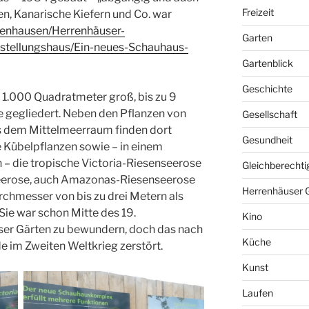
Freizeit
en, Kanarische Kiefern und Co. war
renhausen/Herrenhäuser-
Garten
stellungshaus/Ein-neues-Schauhaus-
Gartenblick
Geschichte
1.000 Quadratmeter groß, bis zu 9
e gegliedert. Neben den Pflanzen von
Gesellschaft
s dem Mittelmeerraum finden dort
Gesundheit
e Kübelpflanzen sowie – in einem
– die tropische Victoria-Riesenseerose
Gleichberechti
seerose, auch Amazonas-Riesenseerose
Herrenhäuser 
urchmesser von bis zu drei Metern als
Sie war schon Mitte des 19.
Kino
ser Gärten zu bewundern, doch das nach
Küche
e im Zweiten Weltkrieg zerstört.
Kunst
Laufen