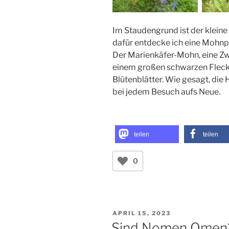
Im Staudengrund ist der kleine
dafür entdecke ich eine Mohnpfl
Der Marienkäfer-Mohn, eine Z
einem großen schwarzen Fleck 
Blütenblätter. Wie gesagt, di
bei jedem Besuch aufs Neue.
teilen
teilen
0
VERÖFFENTLICHT
APRIL 15, 2023
AM
Sind Nomen Omen