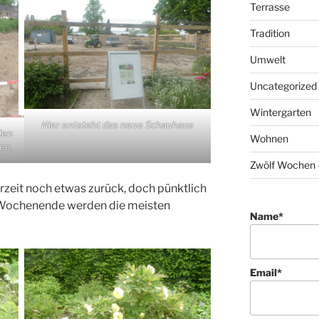
Terrasse
Tradition
Umwelt
Uncategorized
Wintergarten
Hier entsteht das neue Schauhaus
den
Wohnen
en.
Zwölf Wochen –
erzeit noch etwas zurück, doch pünktlich
Wochenende werden die meisten
Name*
Email*