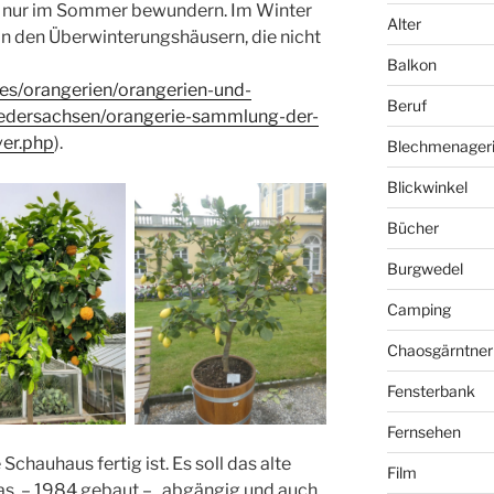
 nur im Sommer bewundern. Im Winter
Alter
in den Überwinterungshäusern, die nicht
Balkon
ges/orangerien/orangerien-und-
Beruf
iedersachsen/orangerie-sammlung-der-
ver.php
).
Blechmenager
Blickwinkel
Bücher
Burgwedel
Camping
Chaosgärntner
Fensterbank
Fernsehen
Schauhaus fertig ist. Es soll das alte
Film
as – 1984 gebaut – „abgängig und auch