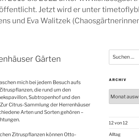
ffentlicht. Jetzt wird er unter timetofly
ens und Eva Walitzek (Chaosgärtnerinnen
Suchen
enhäuser Gärten
nach:
ARCHIV
raschen mich bei jedem Besuch aufs
Zitruspflanzen, die rund um den
Archiv
ekspavillon, Subtropenhof und den
. Zur Citrus-Sammlung der Herrenhäuser
schiedene Arten und Sorten gehören –
chtungen.
12 von 12
ichen Zitruspflanzen können Otto-
Alltag