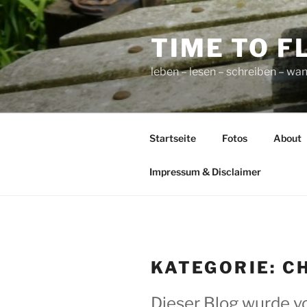
Zum
Inhalt
TIME TO F
springen
leben – lesen – schreiben – wan
Startseite
Fotos
About
Impressum & Disclaimer
KATEGORIE:
C
Dieser Blog wurde v