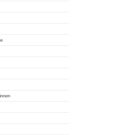
ie
innen