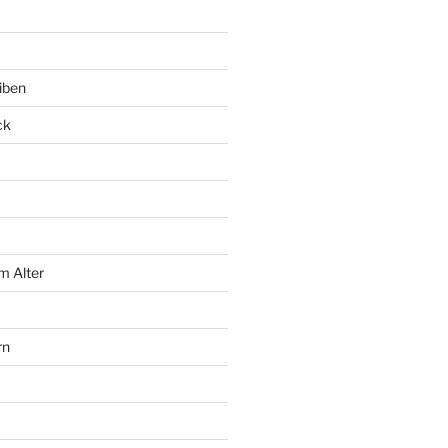
iben
ck
m Alter
rn