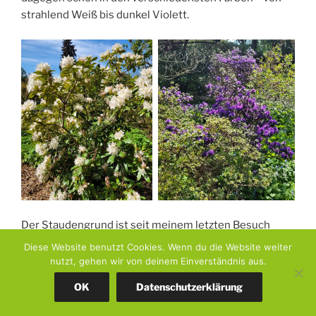
strahlend Weiß bis dunkel Violett.
Der Staudengrund ist seit meinem letzten Besuch
Anfang April kaum wiederzuerkennen. An den Ufern
Diese Website benutzt Cookies. Wenn du die Website weiter
des künstlichen Bachlaufs wuchern die Pflanzen so
nutzt, gehen wir von deinem Einverständnis aus.
üppig, dass das Wasser fast völlig unter ihnen
OK
Datenschutzerklärung
verschwindet.