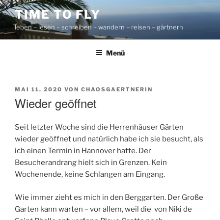
Zum
TIME TO FLY
Inhalt
leben – lesen – schreiben – wandern – reisen – gärtnern
springen
Menü
VERÖFFENTLICHT
MAI 11, 2020
VON
CHAOSGAERTNERIN
AM
Wieder geöffnet
Seit letzter Woche sind die Herrenhäuser Gärten
wieder geöffnet und natürlich habe ich sie besucht, als
ich einen Termin in Hannover hatte. Der
Besucherandrang hielt sich in Grenzen. Kein
Wochenende, keine Schlangen am Eingang.
Wie immer zieht es mich in den Berggarten. Der Große
Garten kann warten – vor allem, weil die von Niki de