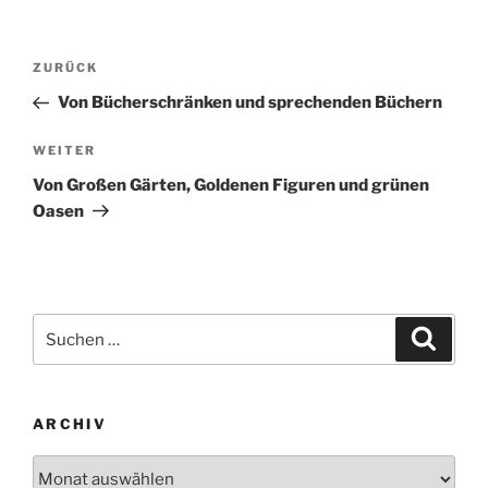
Beitragsnavigation
Vorheriger
ZURÜCK
Beitrag
Von Bücherschränken und sprechenden Büchern
Nächster
WEITER
Beitrag
Von Großen Gärten, Goldenen Figuren und grünen
Oasen
Suchen
Suche
nach:
ARCHIV
Archiv