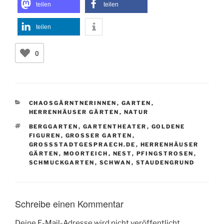
teilen
teilen
teilen
0
KATEGORIEN
CHAOSGÄRNTNERINNEN
,
GARTEN
,
HERRENHÄUSER GÄRTEN
,
NATUR
SCHLAGWÖRTER
BERGGARTEN
,
GARTENTHEATER
,
GOLDENE
FIGUREN
,
GROSSER GARTEN
,
GROSSSTADTGESPRAECH.DE
,
HERRENHÄUSER
GÄRTEN
,
MOORTEICH
,
NEST
,
PFINGSTROSEN
,
SCHMUCKGARTEN
,
SCHWAN
,
STAUDENGRUND
Schreibe einen Kommentar
Deine E-Mail-Adresse wird nicht veröffentlicht.